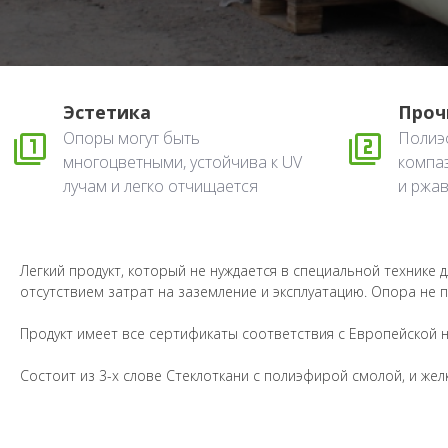
Эстетика
Проч
Опоры могут быть
Полиэ
многоцветными, устойчива к UV
компа
лучам и легко отчищается
и ржа
Легкий продукт, который не нуждается в специальной технике 
отсутствием затрат на заземление и эксплуатацию. Опора не п
Продукт имеет все сертификаты соответствия с Европейской но
Состоит из 3-х слове Стеклоткани с полиэфирой смолой, и жел